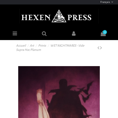
Français
0
Accueil
Art
Prints
WET NIGHTMARES - Vide
Supra Hoc Planum