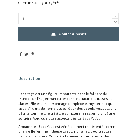
German Etching 310
g
/m².
Ajouter au panier
Description
Baba Yaga est une figure importante dans le folklore de
l'Europe de l'Est, en particulier dans les traditions russes et
slaves. Elle est un personnage complexe et mystérieux qui
apparaît dans de nombreuses légendes populaires, souvent
décrite comme une créature surnaturelle ressemblant à une
sorcière. Voici quelques aspects clés de Baba Yaga :
Apparence : Baba Yaga est généralement représentée comme
une vieille femme hideuse avec un long nez crochu et des
dents en fer acéré. On la décrit souvent comme ayant des