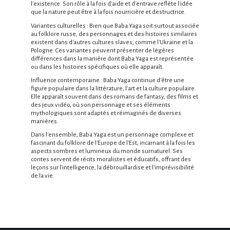
l'existence. Son rôle à la fois d'aide et d'entrave reflète l'idée
que la nature peut être à la fois nourricière et destructrice.
Variantes culturelles : Bien que Baba Yaga soit surtout associée
au folklore russe, des personnages et des histoires similaires
existent dans d'autres cultures slaves, comme l'Ukraine et la
Pologne. Ces variantes peuvent présenter de légères
différences dans la manière dont Baba Yaga est représentée
ou dans les histoires spécifiques où elle apparaît.
Influence contemporaine : Baba Yaga continue d'être une
figure populaire dans la littérature, l'art et la culture populaire.
Elle apparaît souvent dans des romans de fantasy, des films et
des jeux vidéo, où son personnage et ses éléments
mythologiques sont adaptés et réimaginés de diverses
manières.
Dans l'ensemble, Baba Yaga est un personnage complexe et
fascinant du folklore de l'Europe de l'Est, incarnant à la fois les
aspects sombres et lumineux du monde surnaturel. Ses
contes servent de récits moralistes et éducatifs, offrant des
leçons sur l'intelligence, la débrouillardise et l'imprévisibilité
de la vie.