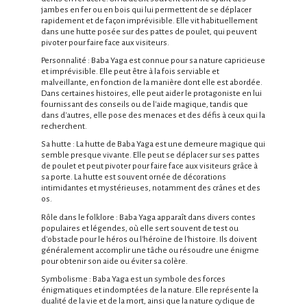
jambes en fer ou en bois qui lui permettent de se déplacer
rapidement et de façon imprévisible. Elle vit habituellement
dans une hutte posée sur des pattes de poulet, qui peuvent
pivoter pour faire face aux visiteurs.
Personnalité : Baba Yaga est connue pour sa nature capricieuse
et imprévisible. Elle peut être à la fois serviable et
malveillante, en fonction de la manière dont elle est abordée.
Dans certaines histoires, elle peut aider le protagoniste en lui
fournissant des conseils ou de l'aide magique, tandis que
dans d'autres, elle pose des menaces et des défis à ceux qui la
recherchent.
Sa hutte : La hutte de Baba Yaga est une demeure magique qui
semble presque vivante. Elle peut se déplacer sur ses pattes
de poulet et peut pivoter pour faire face aux visiteurs grâce à
sa porte. La hutte est souvent ornée de décorations
intimidantes et mystérieuses, notamment des crânes et des
os.
Rôle dans le folklore : Baba Yaga apparaît dans divers contes
populaires et légendes, où elle sert souvent de test ou
d'obstacle pour le héros ou l'héroïne de l'histoire. Ils doivent
généralement accomplir une tâche ou résoudre une énigme
pour obtenir son aide ou éviter sa colère.
Symbolisme : Baba Yaga est un symbole des forces
énigmatiques et indomptées de la nature. Elle représente la
dualité de la vie et de la mort, ainsi que la nature cyclique de