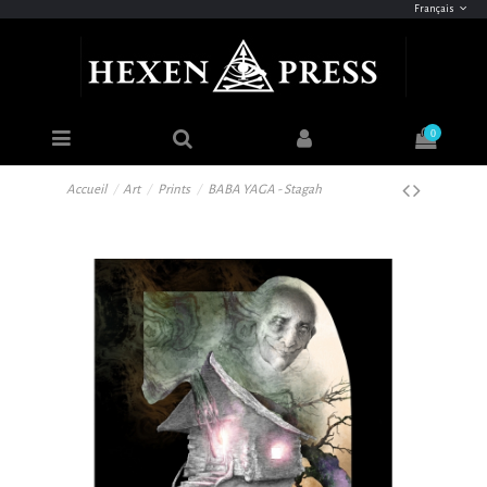
Français
0
Accueil
Art
Prints
BABA YAGA - Stagah