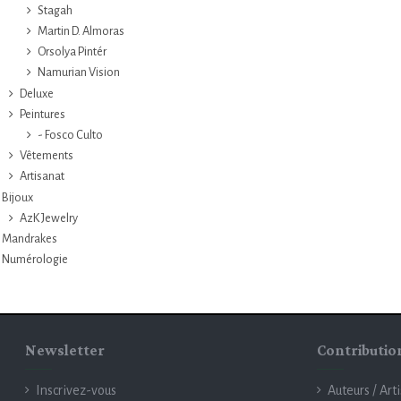
Stagah
Martin D. Almoras
Orsolya Pintér
Namurian Vision
Deluxe
Peintures
- Fosco Culto
Vêtements
Artisanat
Bijoux
AzK Jewelry
Mandrakes
Numérologie
Newsletter
Contributio
Inscrivez-vous
Auteurs / Art