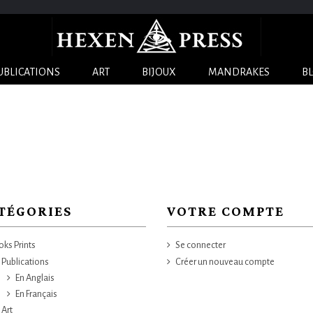
UBLICATIONS
ART
BIJOUX
MANDRAKES
B
TÉGORIES
VOTRE COMPTE
ks Prints
Se connecter
Publications
Créer un nouveau compte
En Anglais
En Français
Art