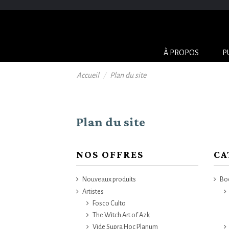
À PROPOS
P
Accueil
Plan du site
Plan du site
NOS OFFRES
CA
Nouveaux produits
Boo
Artistes
Fosco Culto
The Witch Art of Azk
Vide Supra Hoc Planum