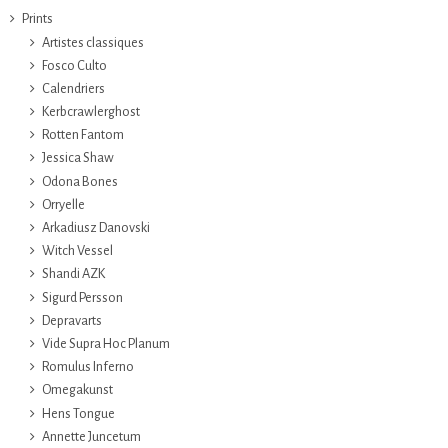
Prints
Artistes classiques
Fosco Culto
Calendriers
Kerbcrawlerghost
Rotten Fantom
Jessica Shaw
Odona Bones
Orryelle
Arkadiusz Danovski
Witch Vessel
Shandi AZK
Sigurd Persson
Depravarts
Vide Supra Hoc Planum
Romulus Inferno
Omegakunst
Hens Tongue
Annette Juncetum