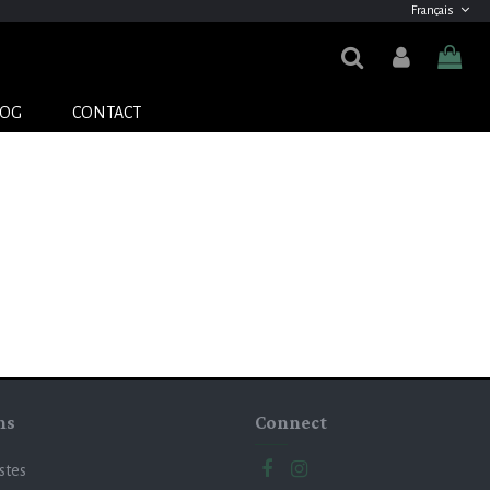
Français
LOG
CONTACT
ns
Connect
istes