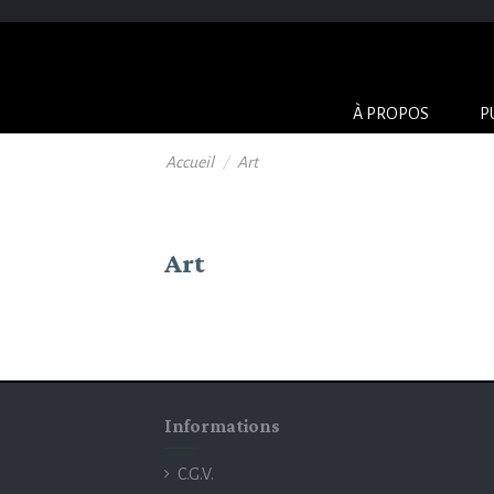
À PROPOS
P
Accueil
Art
Art
Informations
C.G.V.