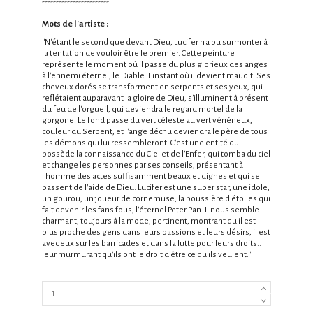
------------------------
Mots de l'artiste :
''N'étant le second que devant Dieu, Lucifer n'a pu surmonter à
la tentation de vouloir être le premier. Cette peinture
représente le moment où il passe du plus glorieux des anges
à l'ennemi éternel, le Diable. L'instant où il devient maudit. Ses
cheveux dorés se transforment en serpents et ses yeux, qui
reflétaient auparavant la gloire de Dieu, s'illuminent à présent
du feu de l'orgueil, qui deviendra le regard mortel de la
gorgone. Le fond passe du vert céleste au vert vénéneux,
couleur du Serpent, et l'ange déchu deviendra le père de tous
les démons qui lui ressembleront. C'est une entité qui
possède la connaissance du Ciel et de l'Enfer, qui tomba du ciel
et change les personnes par ses conseils, présentant à
l'homme des actes suffisamment beaux et dignes et qui se
passent de l'aide de Dieu. Lucifer est une super star, une idole,
un gourou, un joueur de cornemuse, la poussière d'étoiles qui
fait devenir les fans fous, l'éternel Peter Pan. Il nous semble
charmant, toujours à la mode, pertinent, montrant qu'il est
plus proche des gens dans leurs passions et leurs désirs, il est
avec eux sur les barricades et dans la lutte pour leurs droits..
leur murmurant qu'ils ont le droit d'être ce qu'ils veulent.''