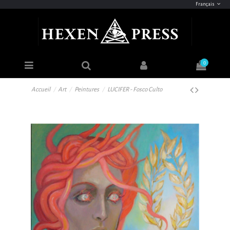
Français
0
Accueil
Art
Peintures
LUCIFER - Fosco Culto