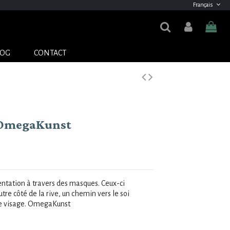
Français
LOG
CONTACT
OmegaKunst
entation à travers des masques.
Ceux-ci
e côté de la rive, un chemin vers le soi
e visage.
OmegaKunst