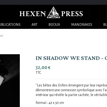
UBLICATIONS
ART
BIJOUX
MANDRAKES
B
st
IN SHADOW WE STAND - 
32,00 €
TTC
''Les bêtes des Enfers émergent par leur représ
démontrent une connexion symbolique avec l'autr
intérieur qui révèle la partie cachée, le véritabl
Format : 42 x 30 cm