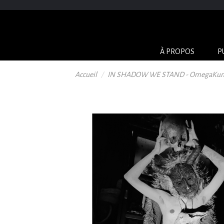
À PROPOS
P
Accueil
IN SHADOW WE STAND - OmegaKun