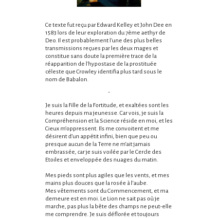
Ce texte fut reçu par Edward Kelley et John Dee en
1583 lors de leur exploration du 7ème aethyr de
Deo. Il est probablement l'une des plus belles
transmissions reçues par les deux mages et
constitue sans doute la première trace de la
réapparition de l'hypostase de la prostituée
céleste que Crowley identifia plus tard sous le
nom de Babalon.
-
Je suis la Fille de la Fortitude, et exaltées sont les
heures depuis ma jeunesse. Car vois, je suis la
Compréhension et la Science réside en moi, et les
Cieux m’oppressent. Ils me convoitent et me
désirent d’un appétit infini, bien que peu ou
presque aucun de la Terre ne m’ait jamais
embrassée, car je suis voilée par le Cercle des
Etoiles et enveloppée des nuages du matin.
Mes pieds sont plus agiles que les vents, et mes
mains plus douces que la rosée à l’aube.
Mes vêtements sont du Commencement, et ma
demeure est en moi. Le Lion ne sait pas où je
marche, pas plus la bête des champs ne peut-elle
me comprendre. Je suis déflorée et toujours