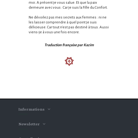
moi. A présent je vous salue. Et que la paix
demeure avec vous : Car je suis la Fille du Confort.
Ne dévoilez pas mes secrets aux femmes : ni ne
les laisser comprendre à quel point je suis
délicieuse. Car tout n'est pas destiné à tous. Aussi
viens-je à vous une fois encore.
Traduction française par Kazim
Informations
Newsletter