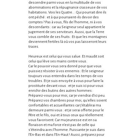
descendre parmi vous en la multitude de vos
abominations et la répugnance crasseuse de vos
habitations. Vois les Quatre.. : Qui pourrait dire ils
ont péché : et à qui pourraient-ils devoir des
comptes ? Pas à vous, fils de l'homme, ni à vos
descendants : car au Seigneur seul appartient le
jugement de ses serviteurs. Aussi, que la Terre
vous comble de ses fruits : Et que les montagnes
deviennent fertiles là où vos pas laisseront leurs
traces.
Heureux est celui qui vous salue. Et maudit soit
celui qui lève ses mains contre vous.
Car le pouvoir vous sera donné pour que vous
puissiez résister à vos ennemis : Et le seigneur
toujours vous entendra dans les temps de vos
troubles. Et je suis envoyée à vous pour faire la
prostituée devant vous : et je suis ici pour vous
enrichir des butins des autres hommes :
Préparez-vous pour moi, car je viendrai d’ici peu.
Préparez vos chambres pour moi, qu'elles soient
confortables et accueillantes car j’établirai ma
demeure parmi vous : et je serai offerte pour le
Père et le Fils, oui et à tous ceux qui réellement
vous favorisent. Car ma jeunesse est en sa
floraison et ma force n’est pas de celle qui
s’éteindra avec l'homme. Puissante je suis dans
l’En-Bas et dans l’En-Haut ! Aussi, préparez pour