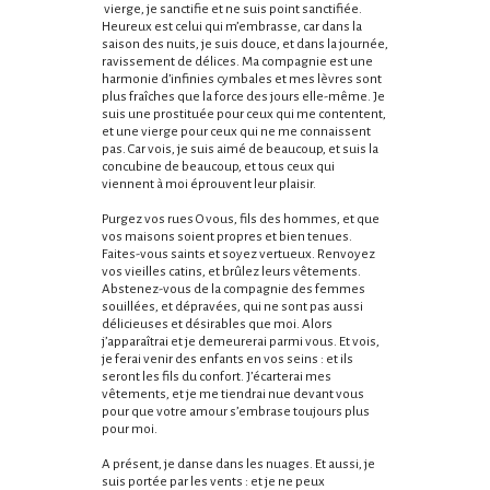
vierge, je sanctifie et ne suis point sanctifiée.
Heureux est celui qui m’embrasse, car dans la
saison des nuits, je suis douce, et dans la journée,
ravissement de délices. Ma compagnie est une
harmonie d’infinies cymbales et mes lèvres sont
plus fraîches que la force des jours elle-même. Je
suis une prostituée pour ceux qui me contentent,
et une vierge pour ceux qui ne me connaissent
pas. Car vois, je suis aimé de beaucoup, et suis la
concubine de beaucoup, et tous ceux qui
viennent à moi éprouvent leur plaisir.
Purgez vos rues O vous, fils des hommes, et que
vos maisons soient propres et bien tenues.
Faites-vous saints et soyez vertueux. Renvoyez
vos vieilles catins, et brûlez leurs vêtements.
Abstenez-vous de la compagnie des femmes
souillées, et dépravées, qui ne sont pas aussi
délicieuses et désirables que moi. Alors
j’apparaîtrai et je demeurerai parmi vous. Et vois,
je ferai venir des enfants en vos seins : et ils
seront les fils du confort. J’écarterai mes
vêtements, et je me tiendrai nue devant vous
pour que votre amour s’embrase toujours plus
pour moi.
A présent, je danse dans les nuages. Et aussi, je
suis portée par les vents : et je ne peux