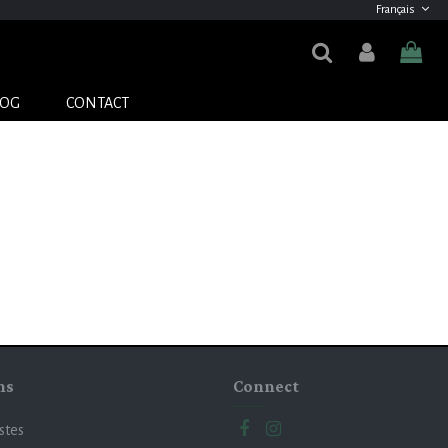
Français
LOG
CONTACT
ns
Connect
istes